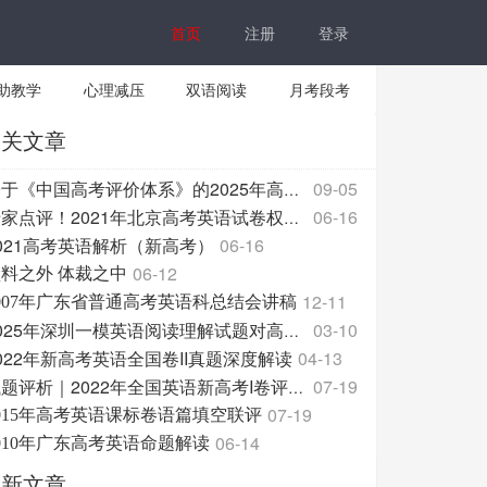
首页
注册
登录
助教学
心理减压
双语阅读
月考段考
相关文章
09-05
基于《中国高考评价体系》的2025年高考英语试题分析与反思2
06-16
专家点评！2021年北京高考英语试卷权威解析
021高考英语解析（新高考）
06-16
06-12
料之外 体裁之中
12-11
007年广东省普通高考英语科总结会讲稿
03-10
2025年深圳一模英语阅读理解试题对高中英语教学的促进意义浅析
022年新高考英语全国卷II真题深度解读
04-13
07-19
试题评析｜2022年全国英语新高考I卷评析及教学策略
07-19
015年高考英语课标卷语篇填空联评
06-14
010年广东高考英语命题解读
最新文章