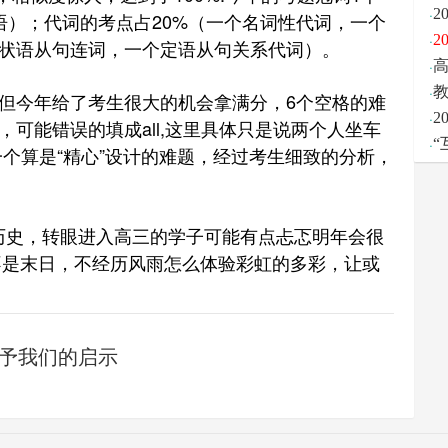
·
2
语）；代词的考点占20%（一个名词性代词，一个
·
间状语从句连词，一个定语从句关系代词）。
·
·
今年给了考生很大的机会拿满分，6个空格的难
·
2
可能错误的填成all,这里具体只是说两个人坐车
·
n, 这样一个算是“精心”设计的难题，经过考生细致的分析，
了历史，转眼进入高三的学子可能有点忐忑明年会很
2不是末日，不经历风雨怎么体验彩虹的多彩，让或
给予我们的启示