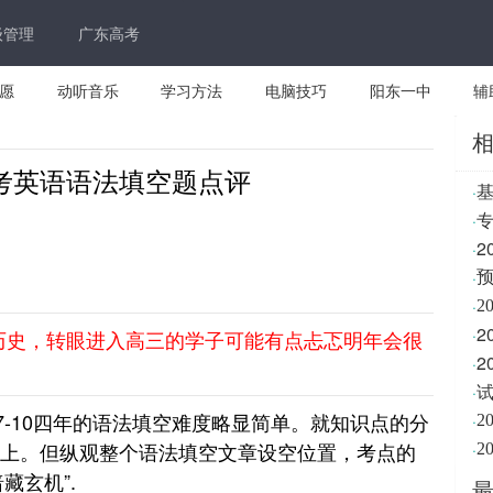
级管理
广东高考
愿
动听音乐
学习方法
电脑技巧
阳东一中
辅
高考英语语法填空题点评
·
·
2
·
·
预
·
2
·
为了历史，转眼进入高三的学子可能有点忐忑明年会很
2
·
·
-10四年的语法填空难度略显简单。就知识点的分
·
2
线上。但纵观整个语法填空文章设空位置，考点的
·
2
藏玄机”.