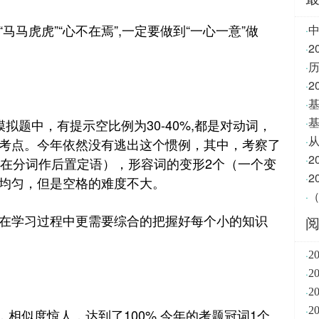
虎虎”“心不在焉”,一定要做到“一心一意”做
·
2
·
·
·
·
拟题中，有提示空比例为30-40%,都是对动词，
·
·
考点。今年依然没有逃出这个惯例，其中，考察了
·
现在分词作后置定语），形容词的变形2个（一个变
·
均匀，但是空格的难度不大。
（
·
学习过程中更需要综合的把握好每个小的知识
·
2
·
2
·
2
·
2
相似度惊人，达到了100%.今年的考题冠词1个