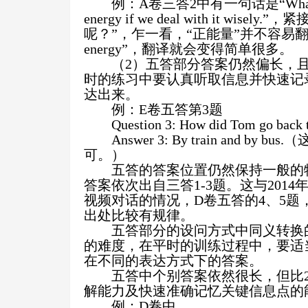
例：
A
卷三答
2
中有一句话是“
What
energy if we deal with it wisely.
”，紧
呢？”，乍一看，“正能量”并不容易
energy
”，翻译就会变得简单很多。
（
2
）五答部分答案仍然偏长，
时的练习中要认真听取信息并快速记
达出来。
例：
E
卷五答第
3
题
Question 3: How did Tom go back 
Answer 3: By train and by bus.
（
可。）
五答的答案位置仍然保持一般的
答案依次出自三答
1-3
题。这与
2014
视频对话的情况，
D
卷五答的
4
、
5
题
出处比较有规律。
五答部分的设问方式中同义转换
的难度，在平时的训练过程中，要适
在不同的表达方式下的答案。
五答中个别答案依然很长，但比
解能力及快速准确记忆关键信息点的
例：
D
卷中