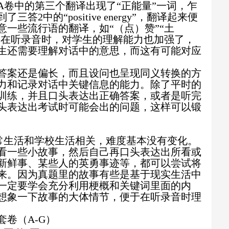
A
卷中的第三个翻译出现了“正能量”一词，乍
到了三答
2
中的“
positive energy
”，翻译起来便
一些流行语的翻译，如“（点）赞”“土
，在听录音时，对学生的理解能力也加强了，
生还需要理解对话中的意思，而这有可能对应
答案还是偏长，而且设问也呈现同义转换的方
力和记录对话中关键信息的能力。除了平时的
训练，并且口头表达出正确答案，或者是听完
头表达出考试时可能会出的问题，这样可以锻
常生活和学校生活相关，难度基本没有变化。
看一些小故事，然后自己再口头表达出所看或
新鲜事、某些人的英勇事迹等，都可以尝试将
来。因为真题里的故事有些是基于现实生活中
一定要学会充分利用梗概和关键词里面的内
想象一下故事的大体情节，便于在听录音时理
套卷（
A-G
）