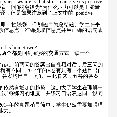
 surprises me is that stress can give us positive
接着三问
3
的翻译为“为什么压力可以是正能量
翻译，但是如果注意到了上文中的“
positive
且唯一性较强，个别题目为总结题。学生在平
录信息点，准确提取信息点并用正确的语句表
to his hometown?
这两个都是回到家乡的交通方式，缺一不
特点。前两问的答案出自视频对话，后三问的
年稍有不同，
2014
年的
B
卷有只有一个题目出自
，答案均出自三问
3
。由此看来，五答的答案
的依然有增加的趋势，这加大了学生在理解中
当加强练习的难度，并练习口语表达同一设问
2014
年的真题稍显简单，学生仍然需要加强理
能力。