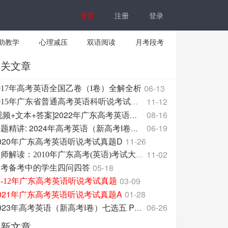
首页
注册
登录
助教学
心理减压
双语阅读
月考段考
相关文章
06-13
017年高考英语全国乙卷（I卷）全解全析
11-12
2015年广东省普通高考英语科听说考试考试大纲
08-16
[视频+文本+答案]2022年广东高考英语听说考试真题B
06-19
真题精讲: 2024年高考英语（新高考I卷）阅读理解D篇
020年广东高考英语听说考试真题D
11-26
11-02
名师解读：2010年广东高考(英语)考试大纲
05-18
高考备考中的学生四问四答
03-09
1-12年广东高考英语听说考试真题
021年广东高考英语听说考试真题A
01-28
06-26
2023年高考英语（新高考I卷）七选五 Personal Forgive
最新文章