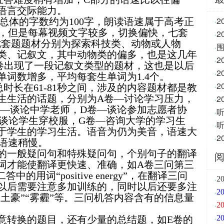
语言交际能力。
2
总体的字数约为
100
字，朗读语速属于高考正
·
，但是每幕视频文字较多，切换偏快，七套
·
七套题题材分别为探索科技类、动物或人物
围
·
类、记叙文，其中动物类的偏多，也是这几年
·
卷出现了一段记叙文类型的题材，这也是以后
2
·
单词数增多，平均每套生单词为
1.4
个。
·
总时长在
61-81
秒之间，涉及的内容题材都是教
生生活的话题，分别为
A
卷—讨论学习压力，
·
—谈论中学老师，
D
卷—谈论参加志愿者协
·
谈论学生穿校服，
G
卷—咨询大学的学习生
·
于学生的学习生活。语音为仍为美音，语速大
·
语速稍慢。
的一般疑问句和特殊疑问句，个别句子的翻译
词才能使翻译更快速、准确，如
A
卷三问第三
二答中的用词“
positive energy
”，在翻译三问
·
2
以后需要注意多加训练的，同时以后还要多注
·
“土豪”“雾霾”等。三问机答内容含有的信息量
·
2
·
2
意转换的题目，还有少量的总结题，如
E
卷的