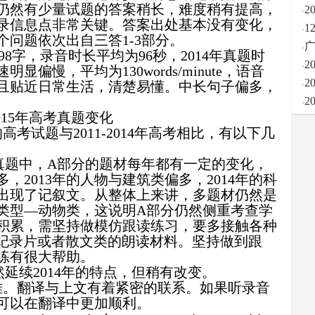
仍然有少量试题的答案稍长，难度稍有提高，
·
2
录信息点非常关键。答案出处基本没有变化，
·
1
个问题依次出自三答
1-3
部分。
·
广
98
字，录音时长平均为
96
秒，
2014
年真题时
·
2
速明显偏慢，平均为
130words/minute
，语音
·
2
且贴近日常生活，清楚易懂。中长句子偏多，
·
2
015
年高考真题变化
的高考试题与
2011-2014
年高考相比，有以下几
真题中，
A
部分的题材每年都有一定的变化，
多，
2013
年的人物与建筑类偏多，
2014
年的科
出现了记叙文。从整体上来讲，多题材仍然是
类型—动物类，这说明
A
部分仍然侧重考查学
积累，需坚持做模仿跟读练习，要多接触各种
纪录片或者散文类的朗读材料。坚持做到跟
练有很大帮助。
然延续
2014
年的特点，但稍有改变。
难。翻译与上文有着紧密的联系。如果听录音
可以在翻译中更加顺利。