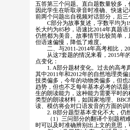
五答第三个问题。直白题数量较多，
因此学生在听取录音时准确、快速记
前两个问题出自视频对话部分，后三
C
部分为故事复述，字数平均为
1
长大约为
85
秒，语速比
2014
年真题语
仍然都为美音。故事情节比较简单，
但语速偏慢，降低了难度。
二、与
2011-2014
年高考相比，
2
从这
7
套题的情况来看，
2015
年
点变化：
1. A
部分题材变化。过去的高考
其中
2011
年和
2012
年的自然地理类偏
技类偏多，今年的动物类偏多，但也
趋势，但也不乏每年基本必考的话题
生的朗读能力，这种能力需要平时的
类型的朗读材料，如国家地理、
BBC
读、模仿将会对口语发音的方面的训
2. B
部分题型基本变化不大，仍
（
1
）三问部分的翻译个别题稍
时可以及时准确辨别出上文的意思，