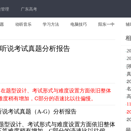
级管理
广东高考
愿
动听音乐
学习方法
电脑技巧
阳东一中
辅
高考听说考试真题分析报告
·
2
·
·
·
2
·
·
试，在题型设计、考试形式与难度设置方面依旧整体
·
难度稍有增加，C部分的语速比以往偏慢。
·
1
听说考试真题（
A-G
）分析报告
2
·
·
题型设计、考试形式与难度设置方面依旧整体
五答难度稍有增加，
C
部分的语速比以往偏