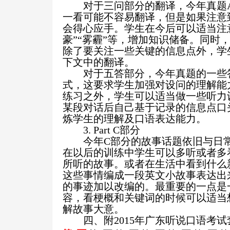
对于三问部分的翻译，今年真题
一看可能不容易翻译，但是如果注意
会得心应手。学生在今后可以适当注意
豪”“雾霾”等，增加知识储备。同时
除了要关注一些关键的信息点外，学
下文中的翻译。
对于五答部分，今年真题的一些
式，这要求学生加强对设问的理解能
练习之外，学生可以适当做一些听力
某段对话后自己基于记录的信息点口
炼学生的理解及口语表达能力。
3. Part C
部分
今年
C
部分的故事话题依旧与日
在以后的训练中学生可以多听或者多
所听的故事。或者在生活中看到什么
这些事情编成一段英文小故事表达出
的事迹加以改编的。最重要的一点是
容，看梗概和关键词的时候可以适当
解故事大意。
四、附
2015
年广东听说口语考试