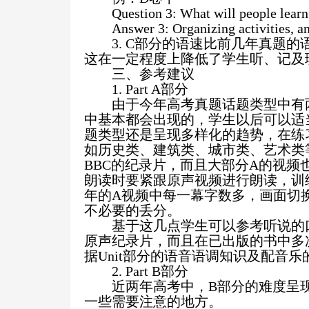
Question 3: What will people learn 
Answer 3: Organizing activities, 
3. C
部分的语速比前几年真题的
这在一定程度上降低了学生听、记及
三、参考建议
1. Part A
部分
由于今年高考真题话题类型中有
中基本都会出现的，学生以后可以适
题类型还是呈现多样化的趋势，在练
如历史类、建筑类、城市类、艺术类
BBC
的纪录片，而且大部分
A
的视频
朗读时要紧跟原声视频进行朗读，训
年的
A
视频中每一幕字数多，画面切
不必要的丢分。
基于这几点学生可以参考听说的
原声纪录片，而且在已出版的书中多
据
Unit
部分的语音语调知识及配音乐
2. Part B
部分
近两年高考中，
B
部分的难度呈
一些需要注意的地方。