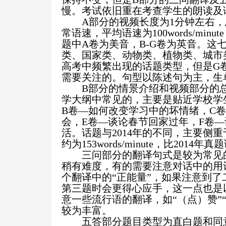
慢。考试依旧重在考查学生的朗读及
A
部分的视频长度为
1
分钟左右，
常语速，平均语速为
100words/minute
题中
A
卷为美音，
B-G
卷为英音。这
类、国家类、动物类、植物类、城市
高考中频繁出现的话题类型，但是
G
需要关注的。句型以陈述句为主，生
B
部分的情景介绍和视频部分的
学大纲中常见的，主要是贴近学校学
B
卷—如何改变学习中的坏情绪，
C
卷
会，
E
卷—谈论春节回家过年，
F
卷—
活。话题与
2014
年的不同，主要侧重
约为
153words/minute
，比
2014
年真题
三问部分的翻译句式是较为常见
稍有难度，有的需要注意对话中的用
个翻译中的“正能量”，如果注意到了
第三题时会更得心应手，这一点也是
意一些流行语的翻译，如“（点）赞”
较为丰富。
五答部分题目类型为直白题和同