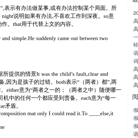
法
”,
表示有办法做某事
,
或有办法控制某个局面。所
2
·
e night
说明如果有办法
,
不喜欢工作到深夜。
so
意
·
动作。
that
用于代替上文的内容。
·
·
ar and simple.He suddenly came out between two
·
·
词
·
·
据所提供的情景
It was the child’s fault,clear and
·
备
,
因为是孩子的过错。
both
表示
“
（两者）都
”,
两
·
盾。
either
意为
“
两者之一的；（两者之中）随便哪一
司机中的任何一个都应受到责备。
each
意为
“
每一
car
矛盾。
·
mposition mat only I could read it.To ____else,it
·
·
ne
·