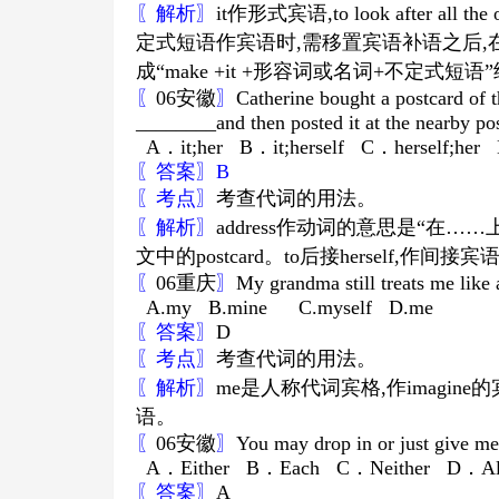
〖解析〗
it
作形式宾语
,to look after all the
定式短语作宾语时
,
需移置宾语补语之后
,
成
“make +it +
形容词或名词
+
不定式短语
”
〖
06
安徽
〗
Catherine bought a postcard of 
________and then posted it at the nearby pos
A
．
it;her B
．
it;herself C
．
herself;her
〖答案〗
B
〖考点〗
考查代词的用法。
〖解析〗
address
作动词的意思是
“
在
……
文中的
postcard
。
to
后接
herself,
作间接宾
〖
06
重庆
〗
My grandma still treats me like
A.my B.mine
C.myself D.me
〖答案〗
D
〖考点〗
考查代词的用法。
〖解析〗
me
是人称代词宾格
,
作
imagine
的
语。
〖
06
安徽
〗
You may drop in or just give me
A
．
Either B
．
Each C
．
Neither D
．
Al
〖答案〗
A