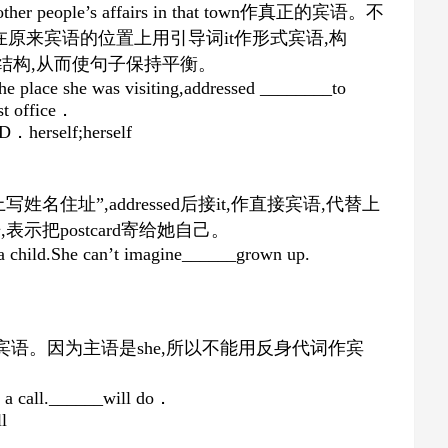
 other people’s affairs in that town
作真正的宾语。不
在原来宾语的位置上用引导词
it
作形式宾语
,
构
结构
,
从而使句子保持平衡。
the place she was visiting,addressed ________to
t office
．
 D
．
herself;herself
上写姓名住址
”,addressed
后接
it,
作直接宾语
,
代替上
语
,
表示把
postcard
寄给她自己。
 a child.She can’t imagine______grown up.
宾语。因为主语是
she,
所以不能用反身代词作宾
 a call.______will do
．
l