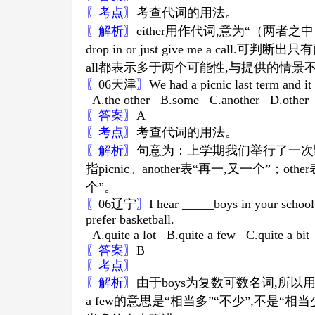
〖考点〗
考查代词的用法。
〖解析〗
either
用作代词
,
意为
“
（两者之中
drop in or just give me a call.
可判断出只有
all
都表示多于两个可能性
,
与提供的情景
〖
06
天津
〗
We had a picnic last term and it
A.the other B.some C.another D.other
〖答案〗
A
〖考点〗
考查代词的用法。
〖解析〗
句意为：上学期我们举行了一次
指
picnic
。
another
表
“
再一
,
又一个
”
；
other
个
”
。
〖
06
辽宁
〗
I hear _____boys in your school 
prefer basketball.
A.quite a lot B.quite a few C.quite a bit D
〖答案〗
B
〖考点〗
〖解析〗
由于
boys
为复数可数名词
,
所以
a few
的意思是
“
相当多
”“
不少
”,
不是
“
相当