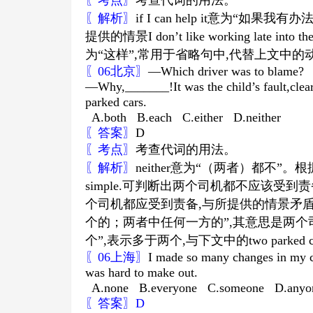
〖考点〗
考查代词的用法。
〖解析〗
if I can help it
意为
“
如果我有办
提供的情景
I don’t like working late into th
为
“
这样
”,
常用于省略句中
,
代替上文中的
〖
06
北京〗
—Which driver was to blame?
—Why,_______!It was the child’s fault,cle
parked cars.
A.both B.each C.either D.neither
〖答案〗
D
〖考点〗
考查代词的用法。
〖解析〗
neither
意为
“
（两者）都不
”
。根
simple.
可判断出两个司机都不应该受到责
个司机都应受到责备
,
与所提供的情景矛
个的；两者中任何一方的
”,
其意思是两个
个
”,
表示多于两个
,
与下文中的
two parked 
〖
06
上海〗
I made so many changes in my co
was hard to make out.
A.none B.everyone C.someone D.anyo
〖答案〗
D