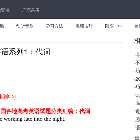
级管理
广东高考
愿
动听音乐
学习方法
电脑技巧
阳东一中
辅
语系列1：代词
·
不
·
·
·
·
·
期学习。
·
全国各地高考英语试题分类汇编：代词
·
e working late into the night.
·
语
·