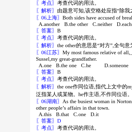
〖考点〗
考查代词的用法。
〖解析〗
由题意可知
,
该空格处应指
“
除我
〖
06
上海〗
Both sides have accused of brea
A.another B.the other C.neither D.each
〖答案〗
B
〖考点〗
考查代词的用法。
〖解析〗
the other
的意思是
“
对方
”,
全句意
〖
06
江苏〗
My most famous relative of all
Sussel,my great-grandfather.
A.one B.the one C.he D.someone
〖答案〗
B
〖考点〗
考查代词的用法。
〖解析〗
the one
作同位语
,
指代上文中的
my
泛指某人或某物。
he
作主语
,
不作同位语
〖
06
湖南〗
As the busiest woman in Norton,
other people’s affairs in that town.
A.this B.that C.one D.it
〖答案〗
D
〖考点〗
考查代词的用法。