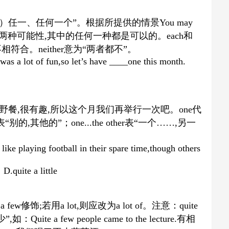
）任一、任何一个
”
。根据所提供的情景
You may
两种可能性
,
其中的任何一种都是可以的。
each
和
不相符合。
neither
意为
“
两者都不
”
。
 was a lot of fun,so let’s have ____one this month.
野餐
,
很有趣
,
所以这个月我们再举行一次吧。
one
代
表
“
别的
,
其他的
”
；
one...the other
表
“
一个
……,
另一
like playing football in their spare time,though others
.quite a little
用
a few
修饰
;
若用
a lot,
则应改为
a lot of
。注意：
quite
少
”,
如：
Quite a few people came to the lecture.
有相