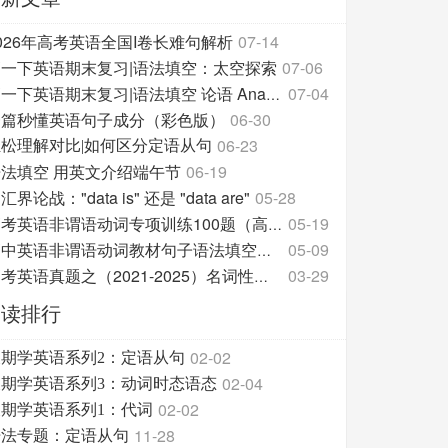
026年高考英语全国I卷长难句解析
07-14
高一下英语期末复习|语法填空：太空探索
07-06
07-04
高一下英语期末复习|语法填空 论语 Analects of Con
一篇秒懂英语句子成分（彩色版）
06-30
06-23
轻松理解对比|如何区分定语从句
语法填空 用英文介绍端午节
06-19
汇界论战："data is" 还是 "data are"
05-28
05-19
高考英语非谓语动词专项训练100题（高考模拟题）
05-09
高中英语非谓语动词教材句子语法填空练习
03-29
高考英语真题之（2021-2025）名词性从句
阅读排行
02-02
假期学英语系列2：定语从句
02-04
假期学英语系列3：动词时态语态
02-02
假期学英语系列1：代词
11-28
语法专题：定语从句