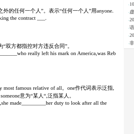
·
1
之外的任何一个人
”
。表示
“
任何一个人
”
用
anyone.
·
king the contract ___.
·
2
·
·
2
·
为
“
双方都指控对方违反合同
”
。
,_______who really left his mark on America,was Reb
 most famous relative of all
。
one
作代词表示泛指
,
。
someone
意为
“
某人
“,
泛指某人。
she made_________her duty to look after all the