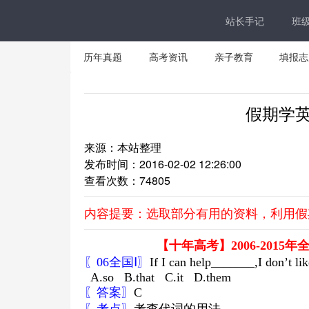
站长手记
班
历年真题
高考资讯
亲子教育
填报志
假期学英
来源：本站整理
发布时间：2016-02-02 12:26:00
查看次数：
74805
内容提要：选取部分有用的资料，利用假
【十年高考】
2006-2015
年
〖
06
全国
Ⅰ
〗
If I can help_______,I don’t lik
A.so B.that C.it D.them
〖答案〗
C