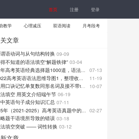
首页
注册
登录
助教学
心理减压
双语阅读
月考段考
相关文章
09-09
非谓语动词与从句结构转换
得不知道的语法填空“解题铁律”
03-04
07-13
历年高考英语经典选择题1000道，语法+技巧全掌握！
11-19
2022高考英语语法思维导图1，整理收藏！
10-07
巧用口诀记忆单复数同形名词及接不带to的动词
语法填空 用英文介绍端午节
06-19
07-11
高中英语句子成分知识汇总
02-27
近5年（2021-2025）高考英语真题中的定语从句（解析版）
03-18
忽略题干语境所导致的错误
法填空突破 —— 词性转换
03-12
最新文章