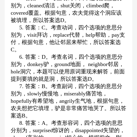
别为，
cleaned
清洁，
shut
关闭，
climbed
爬，
covered
覆盖。根据句意，农夫觉得这个洞应该
被填埋，所以答案选
D
。
5.
答案：
C
。考查动词，四个选项的意思分
别为，
visit
拜访，
replace
代替，
help
帮助，
pay
支
付，根据句意，他让邻居来帮忙，所以答案选
C
。
6.
答案：
D
。考查名词，四个选项的意思分
别为，
donkey
驴，
ground
地面，
neighbor
邻居，
hole
洞穴，本题可以使用原词重现来解答，前面
提到要填的就是洞，所以答案选
D
。
7.
答案：
B
。考查副词，四个选项的意思分
别为，
slowly
慢慢地，
miserably
痛苦地，
hopefully
有希望地，
angrily
生气地，根据句意，
农夫想把它填埋，驴是非常痛苦地哭了。所以答
案选
B
。
8.
答案：
A
。考查形容词，四个选项的意思
分别为，
surprised
惊讶的，
disappointed
失望的，