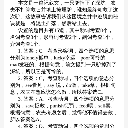
本文是一篇记叙文，一只驴掉下了深坑，农
夫不打算救它并填土掩埋驴，谁知最终却救了这
次驴。这故事告诉我们从这困境之井中逃脱的秘
诀就是：将泥土抖落，然后站上去。
设置的题目共有
15
道，其中动词考查
8
个，
名词考查
3
个，形容词考查
2
个，副词考查
1
个，
介词考查
1
个。
1.
答案：
C
。考查形容词，四个选项的意思
分别为
lonely
孤单，
lucky
幸运，
poor
可怜的，
mad
发狂的。根据句意，前文提到一只驴掉到了
深坑，所以它是可怜的。
2.
答案：
C
。考查动词，四个选项的意思分
别为，
see
看见，
say
说，
do
做，
take
拿。根据句
意，农夫在想应该怎么做，所以答案选
C
。
3.
答案：
A
。考查动词，四个选项的意思分
别为，
save
拯救，
punish
惩罚，
feed
喂，
sell
卖。
根据句意，农夫考虑之后，觉得他不值得去救，
所以答案选
A
。
4.
答案：
D
。考查动词，四个选项的意思分