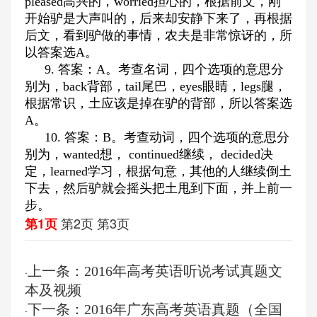
pleased
高兴的，
worried
担心的，根据前文，刚
开始驴是大声叫的，后来却安静下来了，再根据
后文，看到驴做的事情，农夫是非常惊讶的，所
以答案选
A
。
9.
答案：
A
。考查名词，四个选项的意思分
别为，
back
背部，
tail
尾巴，
eyes
眼睛，
legs
腿，
根据常识，土应该是掉在驴的背部，所以答案选
A
。
10.
答案：
B
。考查动词，四个选项的意思分
别为，
wanted
想，
continued
继续，
decided
决
定，
learned
学习，根据句意，其他的人继续倒土
下去，然后驴就会摇头把土甩到下面，并上前一
步。
第2页
第3页
第1页
上一条：2016年高考英语听说考试真题文
·
本及视频
下一条：2016年广东高考英语真题（全国
·