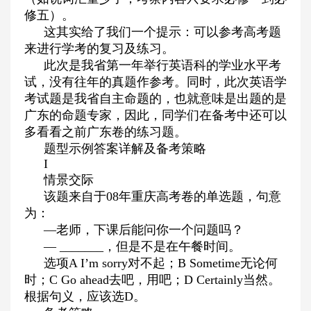
修五）。
这其实给了我们一个提示：可以参考高考题
来进行学考的复习及练习。
此次是我省第一年举行英语科的学业水平考
试，没有往年的真题作参考。同时，此次英语学
考试题是我省自主命题的，也就意味是出题的是
广东的命题专家，因此，同学们在备考中还可以
多看看之前广东卷的练习题。
题型示例答案详解及备考策略
I
情景交际
该题来自于
08
年重庆高考卷的单选题，句意
为：
—老师，下课后能问你一个问题吗？
—
_______
，但是不是在午餐时间。
选项
A I
’
m sorry
对不起；
B Sometime
无论何
时；
C Go ahead
去吧，用吧；
D Certainly
当然。
根据句义，应该选
D
。