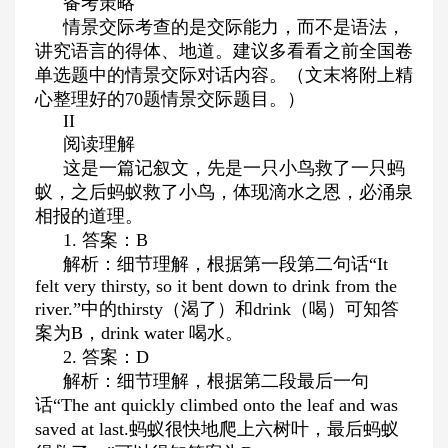
备考策略
情景交际考查的是交际能力，而不是语法，
讲究语言的得体、地道。建议多看看之前全国卷
单选题中的情景交际对话内容。（文末将附上精
心整理好的
70
题情景交际题目。）
II
阅读理解
这是一篇记叙文，先是一只小鸟救了一只蚂
蚁，之后蚂蚁救了小鸟，体现滴水之恩，必涌泉
相报的道理。
1.
答案：
B
解析：细节理解，根据第一段第二句话“
It
felt very thirsty, so it bent down to drink from the
river.
”中的
thirsty
（渴了）和
drink
（喝）可知答
案为
B
，
drink water
喝水。
2.
答案：
D
解析：细节理解，根据第二段最后一句
话“
The ant quickly climbed onto the leaf and was
saved at last.
蚂蚁很快地爬上六树叶，最后蚂蚁