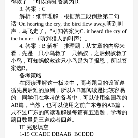
得救了。”可以得知答案为
D
。
3.
答案：
C
解析：细节理解，根据第三段倒数第二句
话“
On hearing the cry, the bird flew away.
听到叫
声，鸟飞走了。”可知答案为
C. it heard the cry of
the hunter
（听到猎人的叫声）。
4.
答案：
B
解析：推理题，从文章的内容来
看，先是一只小鸟救了一只蚂蚁，之后蚂蚁救了
小鸟，可知蚂蚁救这只小鸟是为了报恩，所以答
案选
B
。
备考策略
在阅读理解这一板块中，高考题目的设置遵
循先易后难的原则，所以
A B
篇阅读是比较容易
的。同学们在学考的备考中，可以使用全国卷的
AB
篇，当然，也可以使用之前广东卷的
AB
篇，
只不过广东的阅读理解是每篇有五道题，学考的
题目数量是三道或者四道。
III
完形填空
1-15 CCADC DBAAB BCDDD