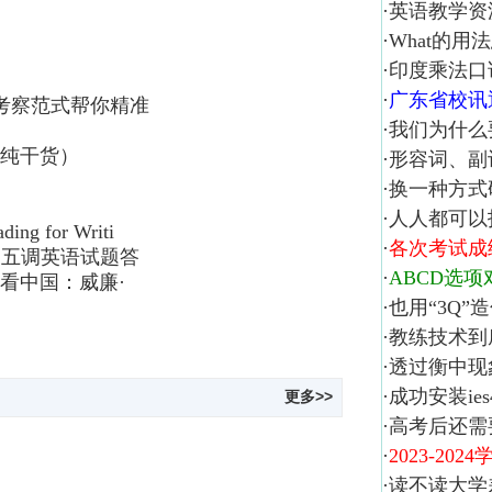
·
英语教学资
·
What的用
·
印度乘法口
·
广东省校讯
考察范式帮你精准
·
我们为什么
纯干货）
·
形容词、副
·
换一种方式
·
人人都可以
g for Writi
·
各次考试成
高三五调英语试题答
·
ABCD选项
看中国：威廉·
·
也用“3Q”
·
教练技术到
·
透过衡中现
·
成功安装ies
更多>>
·
高考后还需
·
2023-2
·
读不读大学