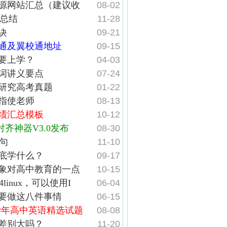
源网站汇总（建议收
08-02
法总结
11-28
诀
09-21
通及翼校通地址
09-15
要上学？
04-03
词讲义要点
07-24
研究高考真题
01-22
指使老师
08-13
绩汇总模板
10-12
对齐神器V3.0发布
08-30
造句
11-10
底学什么？
09-17
象对高中教育的一点
10-15
4linux，可以使用I
06-04
要做这八件事情
06-15
024学年高中英语精选试题
08-08
差别大吗？
11-20