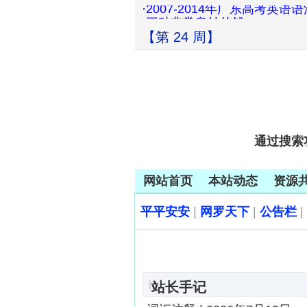
·三种非常奥妙的钱
·2014年广东高考听说考试
【第 24 周】
·教师备课教学经常用到的10
·十种教育方式让孩子超级反感
·高三月考如果发现努力和成
·假期每日一练——中英翻译
·假期学英语系列2：定语从句
·人生与棋局
·【双语阅读】关于生活的11
·2007-2014年广东高考英
通过搜索
·三种非常奥妙的钱
·2014年广东高考听说考试
·教师备课教学经常用到的10
网站首页
本站动态
资源
·十种教育方式让孩子超级反感
·高三月考如果发现努力和成
平平安安
|
网罗天下
|
公告栏
|
|
站长手记