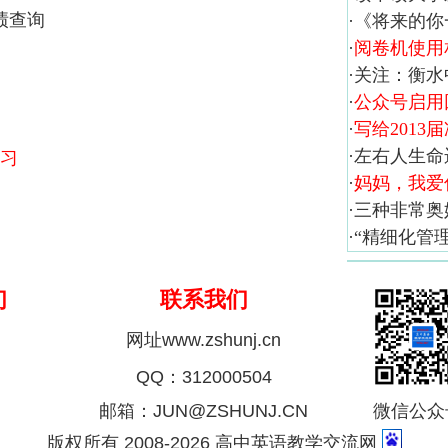
绩查询
·
《将来的你
·
阅卷机使用
·
关注：衡水
·
公众号启用
·
写给2013
·
左右人生命
习
·
妈妈，我爱
·
三种非常奥
·
“精细化管
们
联系我们
网址www.zshunj.cn
QQ：312000504
邮箱：JUN@ZSHUNJ.CN
微信公众
版权所有 2008-2026 高中英语教学交流网