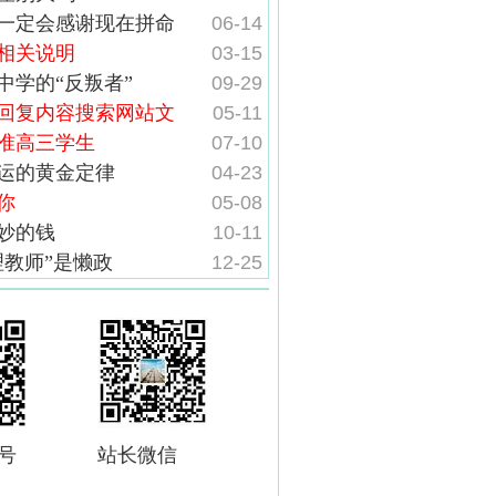
一定会感谢现在拼命
06-14
相关说明
03-15
中学的“反叛者”
09-29
回复内容搜索网站文
05-11
届准高三学生
07-10
运的黄金定律
04-23
你
05-08
妙的钱
10-11
理教师”是懒政
12-25
号
站长微信