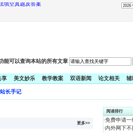
真题及原文材料和答案
种软件
绩不成比例怎么办？
个小暗示
语语法填空真题及答案
功能可以查询本站的所有文章
真题及原文材料和答案
种软件
共享
美文妙乐
教学教案
双语新闻
论文相关
辅
绩不成比例怎么办？
站长手记
阅读排行
·
免费申请一
更多>>
·
内外网下不